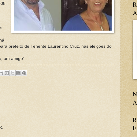
R
008.
A
e
 há
ara prefeito de Tenente Laurentino Cruz, nas eleições do
je, um amigo”.
N
A
R
E
R.