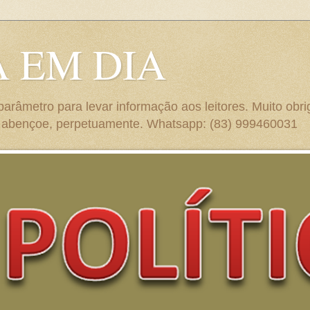
A EM DIA
arâmetro para levar informação aos leitores. Muito obr
nçoe, perpetuamente. Whatsapp: (83) 999460031