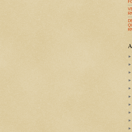
F
V
R
D
Q
R
A