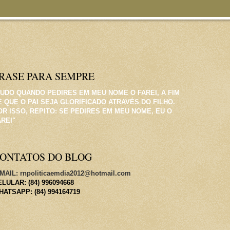
RASE PARA SEMPRE
TUDO QUANDO PEDIRES EM MEU NOME O FAREI, A FIM
E QUE O PAI SEJA GLORIFICADO ATRAVÉS DO FILHO.
OR ISSO, REPITO: SE PEDIRES EM MEU NOME, EU O
AREI"
ONTATOS DO BLOG
MAIL: rnpoliticaemdia2012@hotmail.com
LULAR: (84) 996094668
HATSAPP: (84) 994164719