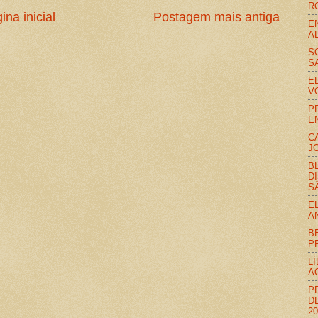
R
ina inicial
Postagem mais antiga
E
A
S
S
E
V
P
E
C
J
B
D
S
E
A
B
P
L
A
P
D
2