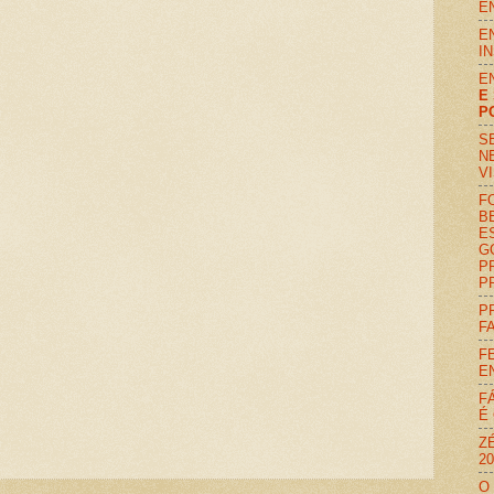
E
E
I
E
E
P
S
N
V
F
B
E
G
P
P
P
F
F
E
F
É
Z
2
O