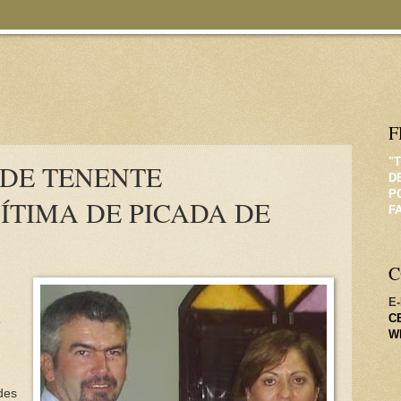
F
"
 DE TENENTE
D
P
ÍTIMA DE PICADA DE
F
C
E-
CE
o
W
des