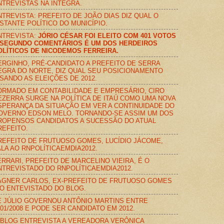
NTREVISTAS NA ÍNTEGRA.
NTREVISTA: PREFEITO DE JOÃO DIAS DIZ QUAL O
NSTANTE POLÍTICO DO MUNICÍPIO.
NTREVISTA:
JÓRIO CÉSAR FOI ELEITO COM 401 VOTOS
 SEGUNDO COMENTÁRIOS É UM DOS HERDEIROS
OLÍTICOS DE NICODEMOS FERREIRA.
ERGINHO, PRÉ-CANDIDATO A PREFEITO DE SERRA
EGRA DO NORTE, DIZ QUAL SEU POSICIONAMENTO
ISANDO AS ELEIÇÕES DE 2012.
ORMADO EM CONTABILIDADE E EMPRESÁRIO, CIRO
EZERRA SURGE NA POLÍTICA DE ITAÚ COMO UMA NOVA
SPERANÇA DA SITUAÇÃO EM VER A CONTINUIDADE DO
OVERNO EDSON MELO. TORNANDO-SE ASSIM UM DOS
ROPENSOS CANDIDATOS A SUCESSÃO DO ATUAL
REFEITO.
REFEITO DE FRUTUOSO GOMES, LUCÍDIO JÁCOME,
ALA AO RNPOLÍTICAEMDIA2012.
ERRARI, PREFEITO DE MARCELINO VIEIRA, É O
NTREVISTADO DO RNPOLÍTICAEMDIA2012.
ÁGNER CARLOS, EX-PREFEITO DE FRUTUOSO GOMES
 O ENTEVISTADO DO BLOG.
É JÚLIO GOVERNOU ANTÔNIO MARTINS ENTRE
001/2008 E PODE SER CANDIDATO EM 2012.
 BLOG ENTREVISTA A VEREADORA VERÔNICA