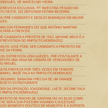
ODRIGUES, DE MARCELINO VIEIRA.
NTREVISTA EXCLUSIVA: PT INVESTIRÁ PESADO NO
LTO OESTE, DIZ DEPUTADA FÁTIMA BEZERRA.
OU PRÉ-CANDIDATO E DESEJO MUDANÇAS EM MAJOR
ALES.
DMILSON FERNANDES DIZ QUE ANTÔNIO MARTINS
OLTARÁ A CRESCER.
RÉ-CANDIDATA A PREFEITA DE ITAÚ, MAYANE MELO É A
NTREVISTADA DO RNPOLITICAEMDIA2012.
ARLOS JOSÉ PODE SER CANDIDATO A PREFEITO EM
OSÉ DA PENHA.
LOG ENTREVISTA LÍDIA GUEDES, PRÉ-POSTULANTE A
ISPUTA UMA VAGA NA CÂMARA DE VEREADORES DE
ÃO MIGUEL.
LEITA PREFEITA POR TRÊS VEZES EM TENENTE
NANIAS, MAZÉ FALA AO RNPOLITICAEMDIA2012.
ERGUINHO: BARAÚNA PRECISA DE UM GRANDE
ROJETO ESTRUTURANTE.
ÍDER DA OPOSIÇÃO JOAODIENSE, LAETE JÁCOME FALA
O RNPOLITICAEMDIA2012.
REFEITO DE RIACHO DE SANTANA DIZ AO BLOG COMO
EVE SER A SUA POSTURA VISANDO A SUCESSAÕ
012/O MOMENTO POLÍTICO DO MUNICÍPIO E A SUPOSTA