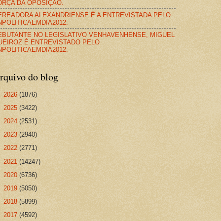
ORÇA DA OPOSIÇÃO.
EREADORA ALEXANDRIENSE É A ENTREVISTADA PELO
NPOLITICAEMDIA2012.
EBUTANTE NO LEGISLATIVO VENHAVENHENSE, MIGUEL
UEIROZ É ENTREVISTADO PELO
NPOLITICAEMDIA2012.
rquivo do blog
►
2026
(1876)
►
2025
(3422)
►
2024
(2531)
►
2023
(2940)
►
2022
(2771)
►
2021
(14247)
►
2020
(6736)
►
2019
(5050)
►
2018
(5899)
►
2017
(4592)